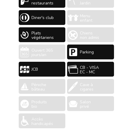
restaurants
Jardin
Menu
Diner's club
enfant
Plats
Chiens
végétariens
non admis
Ouvert 365
Parking
jours/an
CB - VISA
JCB
EC - MC
Péniche
Cave à
bâteau
cigares
Produits
Salon
bio
privé
Accès
handicapés