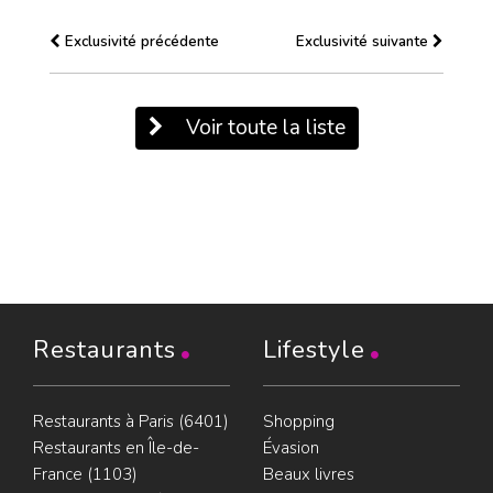
Exclusivité précédente
Exclusivité suivante
Voir toute la liste
Restaurants
Lifestyle
Restaurants à Paris (6401)
Shopping
Restaurants en Île-de-
Évasion
France (1103)
Beaux livres