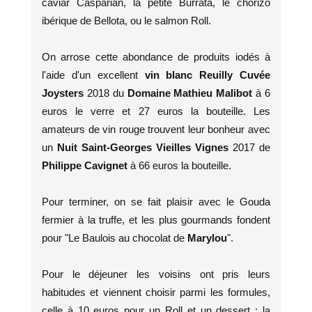
caviar Casparian, la petite Burrata, le chorizo
ibérique de Bellota, ou le salmon Roll.
On arrose cette abondance de produits iodés à
l'aide d'un excellent
vin blanc Reuilly Cuvée
Joysters
2018 du
Domaine Mathieu Malibot
à 6
euros le verre et 27 euros la bouteille. Les
amateurs de vin rouge trouvent leur bonheur avec
un
Nuit Saint-Georges Vieilles Vignes
2017 de
Philippe Cavignet
à 66 euros la bouteille.
Pour terminer, on se fait plaisir avec le Gouda
fermier à la truffe, et les plus gourmands fondent
pour "Le Baulois au chocolat de
Marylou
".
Pour le déjeuner les voisins ont pris leurs
habitudes et viennent choisir parmi les formules,
celle à 10 euros pour un Roll et un dessert ; la