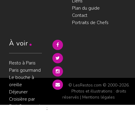
Liens
Plan du guide
Contact
Portraits de Chefs
À voir
Resto à Paris
Paris gourmand
Le bouche à
oreille
© LesRestos.com © 2000-2026.
Photos et illustrations : droits
Déjeuner
réservés |
Mentions légales
Croisière par
ParisGourmand
;
Politique de
confidentialité
Condition