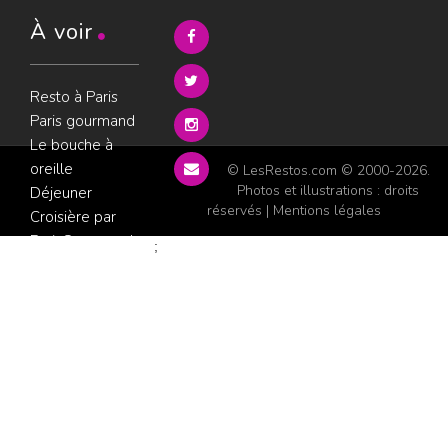
À voir
Resto à Paris
Paris gourmand
Le bouche à
oreille
© LesRestos.com © 2000-2026.
Photos et illustrations : droits
Déjeuner
réservés |
Mentions légales
Croisière par
ParisGourmand
;
Politique de
confidentialité
Condition
d'utilisation
Consultez les
avis sur les
restaurants sur
GoWork.fr