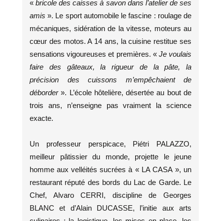
«
bricole des caisses à savon dans l’atelier de ses
amis
». Le sport automobile le fascine : roulage de
mécaniques, sidération de la vitesse, moteurs au
cœur des motos. A 14 ans, la cuisine restitue ses
sensations vigoureuses et premières. «
Je voulais
faire des gâteaux, la rigueur de la pâte, la
précision des cuissons m’empêchaient de
déborder
». L’école hôtelière, désertée au bout de
trois ans, n’enseigne pas vraiment la science
exacte.
Un professeur perspicace, Piétri PALAZZO,
meilleur pâtissier du monde, projette le jeune
homme aux velléités sucrées à « LA CASA », un
restaurant réputé des bords du Lac de Garde. Le
Chef, Alvaro CERRI, discipline de Georges
BLANC et d’Alain DUCASSE, l’initie aux arts
culinaires : la logistique, les mises en place, les