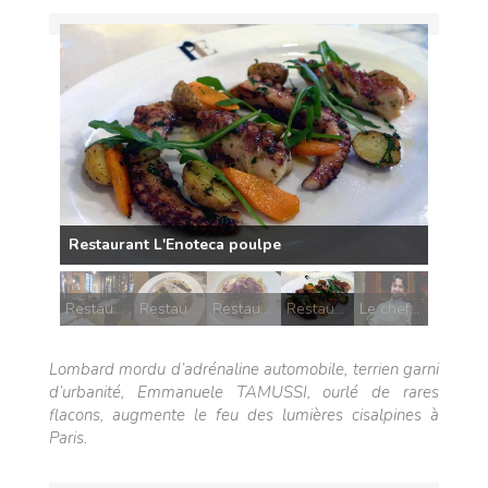
Restaurant L'Enoteca poulpe
Restaurant L'Enoteca la salle
Restaurant L'Enoteca aubergine confite
Restaurant L'Enoteca pâtes
Restaurant L'Enoteca poulpe
Le chef Emmanuele Tamussi
Lombard mordu d’adrénaline automobile, terrien garni
d’urbanité, Emmanuele TAMUSSI, ourlé de rares
flacons, augmente le feu des lumières cisalpines à
Paris.