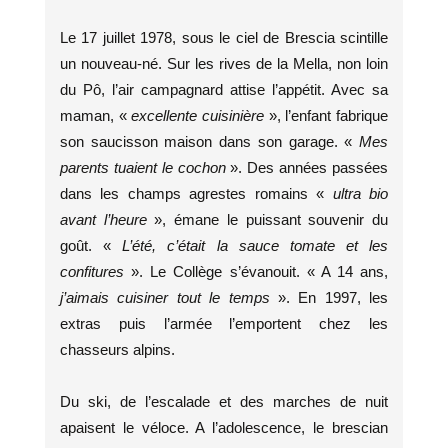
Le 17 juillet 1978, sous le ciel de Brescia scintille
un nouveau-né. Sur les rives de la Mella, non loin
du Pô, l’air campagnard attise l’appétit. Avec sa
maman, «
excellente cuisinière
», l’enfant fabrique
son saucisson maison dans son garage. «
Mes
parents tuaient le cochon
». Des années passées
dans les champs agrestes romains «
ultra
bio
avant l’heure
», émane le puissant souvenir du
goût. «
L’été, c’était la sauce tomate et les
confitures
». Le Collège s’évanouit. « A 14 ans,
j’aimais cuisiner tout le temps
». En 1997, les
extras puis l’armée l’emportent chez les
chasseurs alpins.
Du ski, de l’escalade et des marches de nuit
apaisent le véloce. A l’adolescence, le brescian