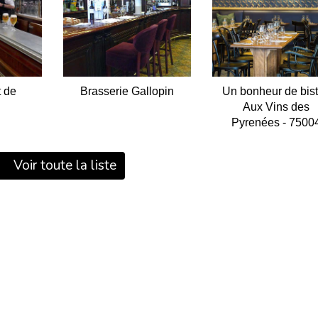
t de
Brasserie Gallopin
Un bonheur de bist
Aux Vins des
Pyrenées - 7500
Voir toute la liste