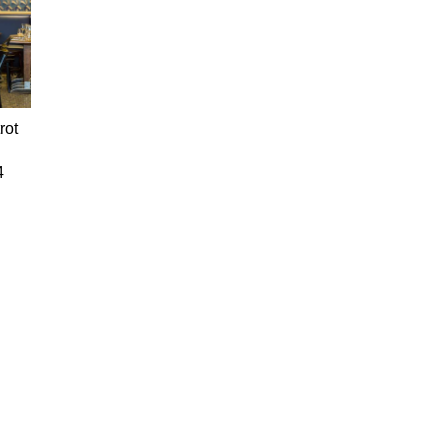
rot
4