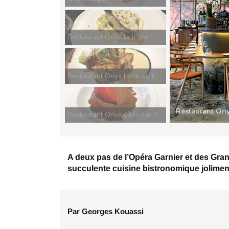
Restaurant Onyx la truite
Restaurant Onyx Lotte au beurre blanc
Onyx maquere
Restaurant Onyx chocolat framboise
A deux pas de l’Opéra Garnier et des Gran
succulente cuisine bistronomique jolimen
Par Georges Kouassi