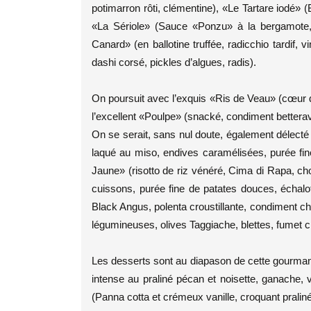
potimarron rôti, clémentine), «Le Tartare iodé» (
«La Sériole» (Sauce «Ponzu» à la bergamote, 
Canard» (en ballotine truffée, radicchio tardif,
dashi corsé, pickles d’algues, radis).
On poursuit avec l’exquis «Ris de Veau» (cœur de
l’excellent «Poulpe» (snacké, condiment betterave
On se serait, sans nul doute, également délecté d
laqué au miso, endives caramélisées, purée fin
Jaune» (risotto de riz vénéré, Cima di Rapa, ch
cuissons, purée fine de patates douces, échalo
Black Angus, polenta croustillante, condiment cha
légumineuses, olives Taggiache, blettes, fumet c
Les desserts sont au diapason de cette gourmand
intense au praliné pécan et noisette, ganache, v
(Panna cotta et crémeux vanille, croquant praliné 