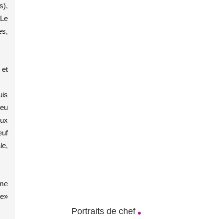
s),
«Le
es,
 et
uis
ieu
eux
œuf
le,
ème
le»
Portraits de chef