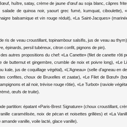
Bœuf, huître, satay, crème de jaune d’œuf au soja blanc, câpres frite
salade de quinoa noir, yaourt grec fumé, kumquat, ciboulette), 
 vinaigre balsamique et vin rouge réduit), «La Saint-Jacques» (mariné
 ris de veau croustillant, topinambour salsifis, jus de veau au thym)
, épinards, persil tubéreux, citron confit, pignons de pin).
es autres propositions du chef: «La Canette» (filet de canette rôti p
e de butternut et gingembre, crumble de noix et poivre long), «Le L
ou kale, jus de coquillage végétal), «L’Agneau» (selle d’agneau en d
tes confites, choux de Bruxelles et zaatar), «Le Filet de Bœuf» (b
mpignons et ail noir, trévise rouge rôtie), «Le Turbot» (raviole végéta
rémé, œufs de truite).
e partition: épatant «Paris-Brest Signature» (choux croustillant, cr
anille caramélisée, noix de pécan et noisettes grillées) et «La Vanil
amande vanille, voile lacté, glace vanille).