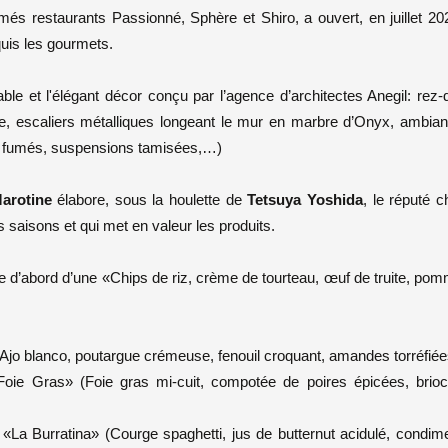
més restaurants Passionné, Sphère et Shiro, a ouvert, en juillet 20
quis les gourmets.
le et l'élégant décor conçu par l’agence d’architectes Anegil: rez-
ie, escaliers métalliques longeant le mur en marbre d’Onyx, ambia
irs fumés, suspensions tamisées,…)
arotine
élabore, sous la houlette de
Tetsuya Yoshida
, le réputé c
s saisons et qui met en valeur les produits.
te d’abord d’une «Chips de riz, crème de tourteau, œuf de truite, po
Ajo blanco, poutargue crémeuse, fenouil croquant, amandes torréfiée
«Foie Gras» (Foie gras mi-cuit, compotée de poires épicées, brio
: «La Burratina» (Courge spaghetti, jus de butternut acidulé, condim