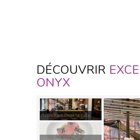
DÉCOUVRIR
EXCE
ONYX
Restaurant Onyx la salle
Onyx maquereau