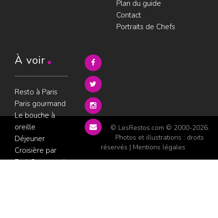
Plan du guide
Contact
Portraits de Chefs
À voir
Resto à Paris
Paris gourmand
Le bouche à
oreille
© LesRestos.com © 2000-2026.
Photos et illustrations : droits
Déjeuner
réservés |
Mentions légales
Croisière par
ParisGourmand
;
Politique de
confidentialité
Condition
d'utilisation