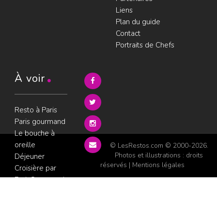
Liens
Plan du guide
Contact
Portraits de Chefs
À voir
Resto à Paris
Paris gourmand
Le bouche à
oreille
© LesRestos.com © 2000-2026.
Photos et illustrations : droits
Déjeuner
réservés |
Mentions légales
Croisière par
ParisGourmand
;
Politique de
confidentialité
Condition