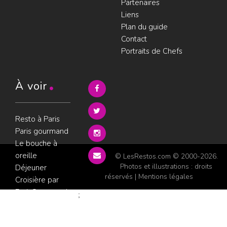
Partenaires
Liens
Plan du guide
Contact
Portraits de Chefs
À voir
Resto à Paris
Paris gourmand
Le bouche à
oreille
© LesRestos.com © 2000-2026.
Photos et illustrations : droits
Déjeuner
réservés |
Mentions légales
Croisière par
ParisGourmand
;
Politique de
confidentialité