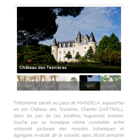
Château des Tesnières
Restaurant Mosaic
L'équipe de Mosaic
Restaurant Mosaic
Château des Tesnières
Chantel Dartnall
Prétorienne sacrée au pays de MANDELA, aujourd’hui
en son Château des Tesnières, Chantel DARTNALL,
dans les pas de ces ancêtres huguenots bretons,
touche par sa mosaïque intime constellée, entre
virtuosité picturale des minuties botaniques et
égrégore involuté de la sororité, dans l’éclat sensoriel