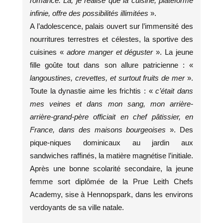
romance. Là, je réalise que la cuisine, plateforme
infinie, offre des possibilités illimitées
».
A l’adolescence, palais ouvert sur l’immensité des
nourritures terrestres et célestes, la sportive des
cuisines «
adore manger et déguster
». La jeune
fille goûte tout dans son allure patricienne : «
langoustines, crevettes, et surtout fruits de mer
».
Toute la dynastie aime les frichtis : «
c’était dans
mes veines et dans mon sang, mon arrière-
arrière-grand-père officiait en chef pâtissier, en
France, dans des maisons bourgeoises
». Des
pique-niques dominicaux au jardin aux
sandwiches raffinés, la matière magnétise l’initiale.
Après une bonne scolarité secondaire, la jeune
femme sort diplômée de la Prue Leith Chefs
Academy, sise à Hennopspark, dans les environs
verdoyants de sa ville natale.