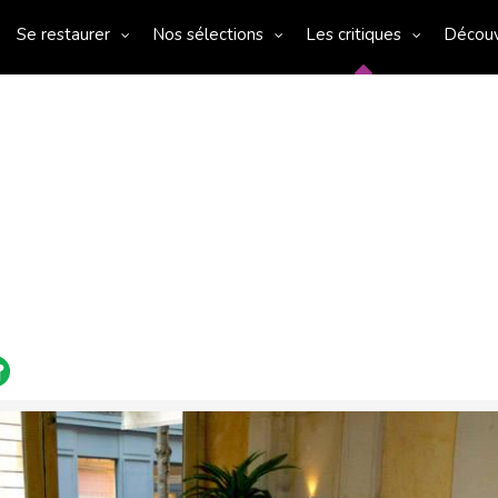
Se restaurer
Nos sélections
Les critiques
Décou
0