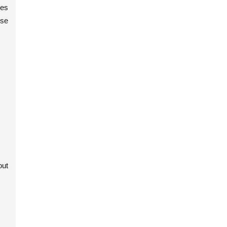
des
 se
out