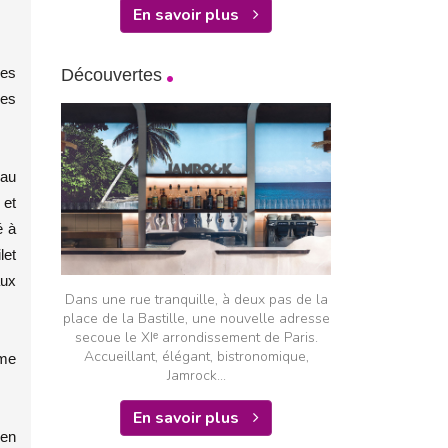
En savoir plus
les
Découvertes
des
 au
 et
é à
let
aux
Dans une rue tranquille, à deux pas de la
place de la Bastille, une nouvelle adresse
secoue le XIᵉ arrondissement de Paris.
Accueillant, élégant, bistronomique,
ème
Jamrock...
En savoir plus
 en