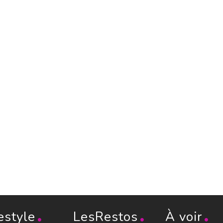
estyle
LesRestos
À voir