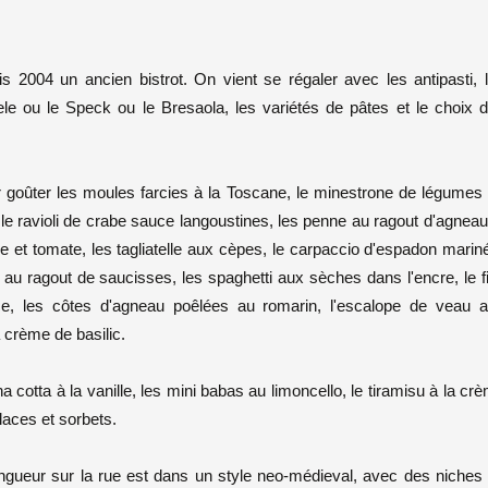
 2004 un ancien bistrot. On vient se régaler avec les antipasti, 
le ou le Speck ou le Bresaola, les variétés de pâtes et le choix 
nir goûter les moules farcies à la Toscane, le minestrone de légumes
 le ravioli de crabe sauce langoustines, les penne au ragout d'agneau
me et tomate, les tagliatelle aux cèpes, le carpaccio d'espadon marin
 au ragout de saucisses, les spaghetti aux sèches dans l'encre, le fi
uce, les côtes d'agneau poêlées au romarin, l'escalope de veau 
a crème de basilic.
a cotta à la vanille, les mini babas au limoncello, le tiramisu à la cr
laces et sorbets.
longueur sur la rue est dans un style neo-médieval, avec des niches