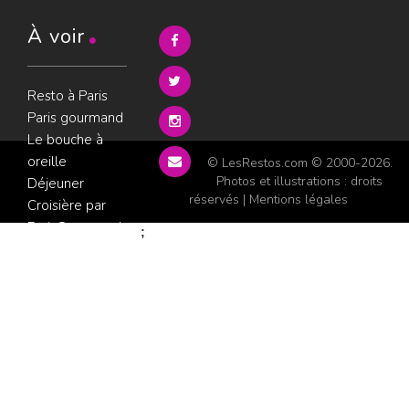
À voir
Resto à Paris
Paris gourmand
Le bouche à
oreille
© LesRestos.com © 2000-2026.
Photos et illustrations : droits
Déjeuner
réservés |
Mentions légales
Croisière par
ParisGourmand
;
Politique de
confidentialité
Condition
d'utilisation
Consultez les
avis sur les
restaurants sur
GoWork.fr