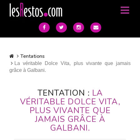
Tentations
La véritable Dolce Vita, plus vivante que jamais
grâce à Galbani.
TENTATION :
LA
VÉRITABLE DOLCE VITA,
PLUS VIVANTE QUE
JAMAIS GRÂCE À
GALBANI.