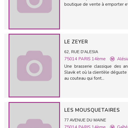
boutique de vente à emporter et
LE ZEYER
62, RUE D'ALESIA
75014
PARIS 14ème
Alési
Une brasserie classique des an
Slavik et où la clientèle dégust
au couteau qui font...
LES MOUSQUETAIRES
77 AVENUE DU MAINE
75014
PARIS 14ème
Gaîté