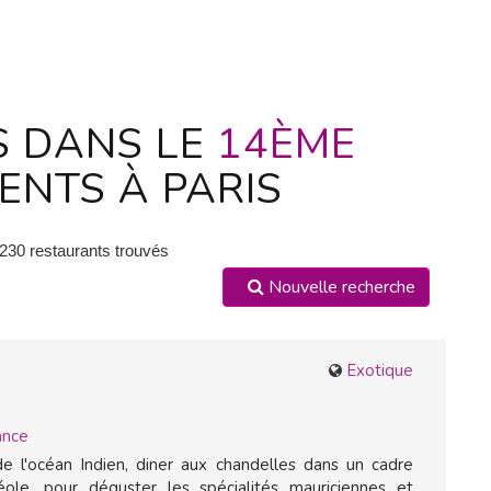
S DANS LE
14ÈME
NTS À PARIS
 230 restaurants trouvés
Nouvelle recherche
Exotique
ance
de l'océan Indien, diner aux chandelles dans un cadre
ole, pour déguster les spécialités mauriciennes et