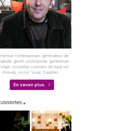
néreux contemporain, générateur de
éativité, gentil cosmopolite, gentleman
ncept, conseiller culinaire de haut vol
(Horeto, Accor, Solar, Darphin,...
En savoir plus
couvertes