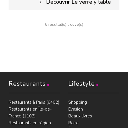
Découvrir Le verre y table
6 résultat(s) trouvé(s)
Restaurants
Lifestyle
Restaurants à Paris (6402)
Shopping
Restaurants en Île-de-
Évasion
France (1103)
Beaux livres
Restaurants en région
Boire