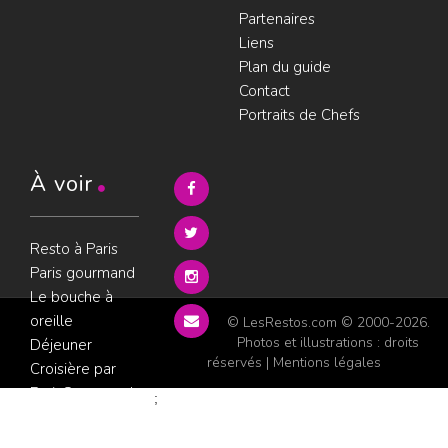
Partenaires
Liens
Plan du guide
Contact
Portraits de Chefs
À voir
Resto à Paris
Paris gourmand
Le bouche à
oreille
© LesRestos.com © 2000-2026.
Photos et illustrations : droits
Déjeuner
réservés |
Mentions légales
Croisière par
ParisGourmand
;
Politique de
confidentialité