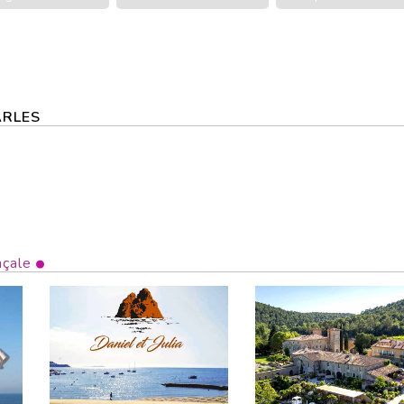
 ARLES
çale