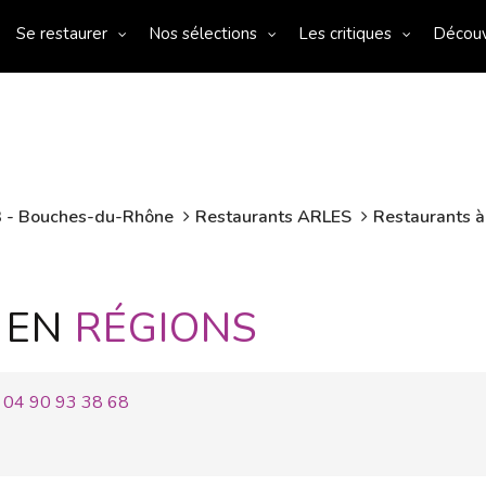
Se restaurer
Nos sélections
Les critiques
Décou
3 - Bouches-du-Rhône
Restaurants ARLES
Restaurants à
 EN
RÉGIONS
04 90 93 38 68