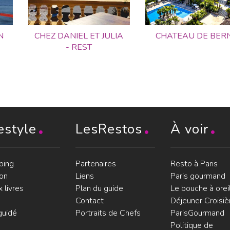
N
CHEZ DANIEL ET JULIA
CHATEAU DE BER
- REST
estyle
LesRestos
À voir
ping
Partenaires
Resto à Paris
on
Liens
Paris gourmand
 livres
Plan du guide
Le bouche à orei
Contact
Déjeuner Croisiè
guidé
Portraits de Chefs
ParisGourmand
Politique de