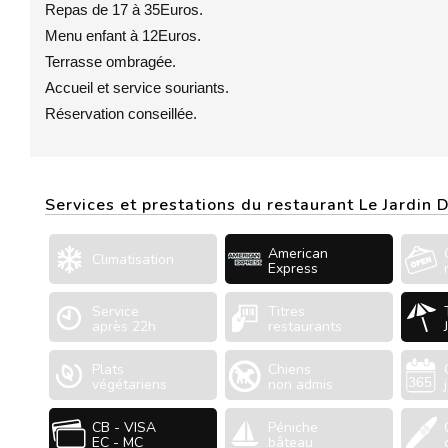
Repas de 17 à 35Euros.
Menu enfant à 12Euros.
Terrasse ombragée.
Accueil et service souriants.
Réservation conseillée.
Services et prestations du restaurant Le Jardin
American
Climatisation
Express
Service
Titres
après 22h
restaurants
Plats
Chiens
végétariens
non admis
CB - VISA
Péniche
EC - MC
bâteau