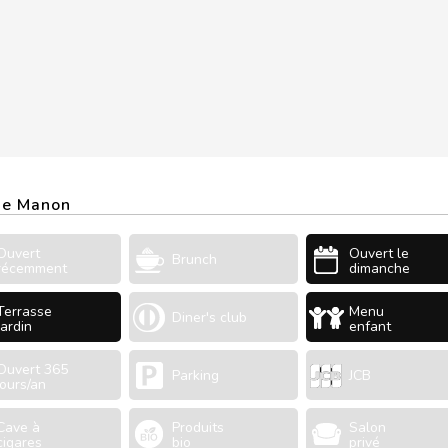
 De Manon
Ouvert
Ouvert le
Brunch
récemment
dimanche
Terrasse
Menu
Diner's club
Jardin
enfant
Ouvert 365
Parking
JCB
jours/an
Cave à
Produits
Salon
cigares
bio
privé