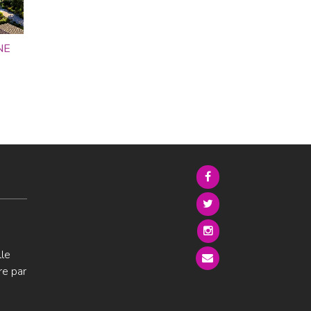
NE
lle
re par