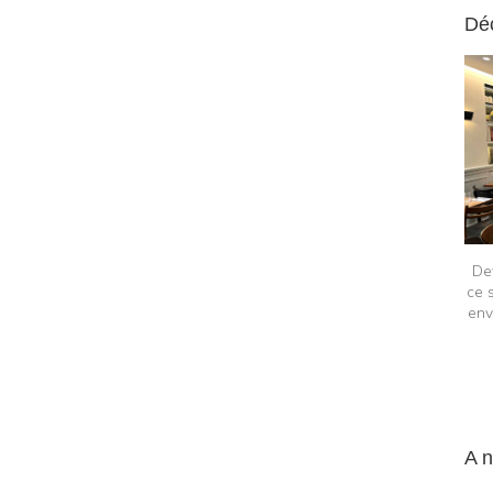
Dé
Dev
ce 
env
A 