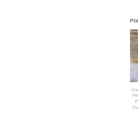
Por
Cre
FR
P
Do