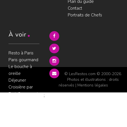
Plan du guide
Contact
Portraits de Chefs
À voir
Resto à Paris
Paris gourmand
Le bouche à
oreille
© LesRestos.com © 2000-2026.
Photos et illustrations : droits
Déjeuner
réservés |
Mentions légales
Croisière par
ParisGourmand
;
Politique de
confidentialité
Condition
d'utilisation