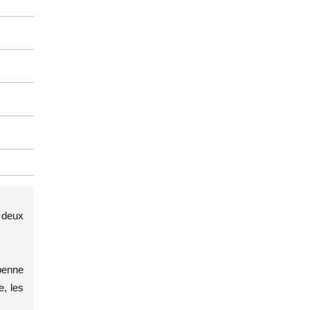
à deux
 penne
e, les