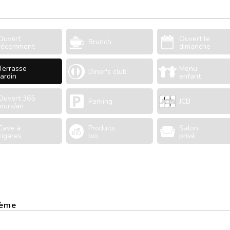
Ouvert
Ouvert le
Brunch
récemment
dimanche
Terrasse
Menu
Diner's club
Jardin
enfant
Ouvert 365
Parking
JCB
jours/an
Cave à
Produits
Salon
cigares
bio
privé
5ème