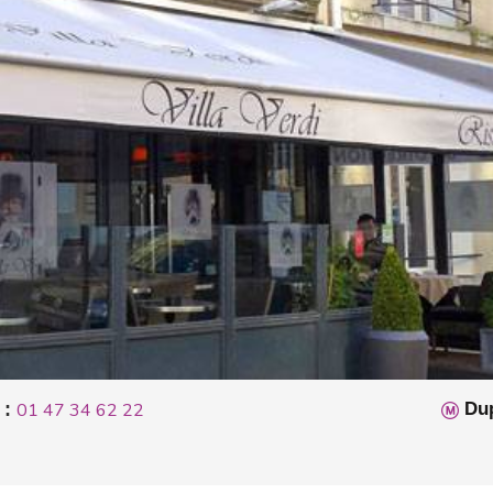
 :
01 47 34 62 22
Dup