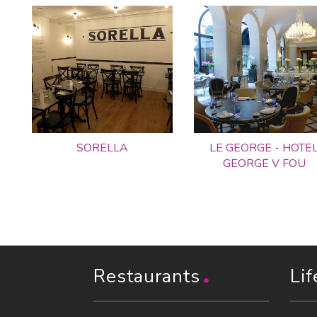
SORELLA
LE GEORGE - HOTE
GEORGE V FOU
Restaurants
Lif