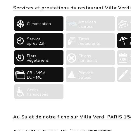
Services et prestations du restaurant Villa Verdi
American
Climatisation
Express
Service
Titres
après 22h
restaurants
Plats
Chiens
végétariens
non admis
CB - VISA
Péniche
EC - MC
bâteau
Accès
handicapés
Au Sujet de notre fiche sur Villa Verdi PARIS 1