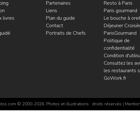
ping
Partenaires
Resto à Paris
on
Liens
Paris gourmand
 livres
Plan du guide
Le bouche à orei
Contact
Déjeuner Croisiè
guidé
Portraits de Chefs
ParisGourmand
Politique de
confidentialité
Condition d'utilis
Consultez les avi
les restaurants s
GoWork.fr
os.com © 2000-2026. Photos et illustrations : droits réservés |
Mention