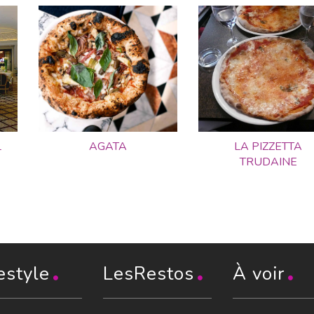
L
AGATA
LA PIZZETTA
TRUDAINE
estyle
LesRestos
À voir