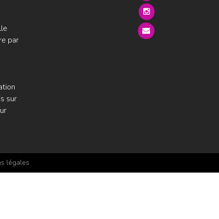
lle
re par
ation
s sur
ur
s légales