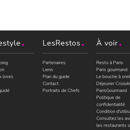
estyle
LesRestos
À voir
ping
Partenaires
Resto à Paris
on
Liens
Paris gourmand
 livres
Plan du guide
Le bouche à orei
Contact
Déjeuner Croisiè
guidé
Portraits de Chefs
ParisGourmand
Politique de
confidentialité
Condition d'utilis
Consultez les avi
les restaurants s