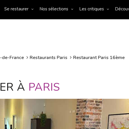
Se restaurer
Nos sélections
Les critiques
Décou
e-de-France
Restaurants Paris
Restaurant Paris 16ème
LER À
PARIS