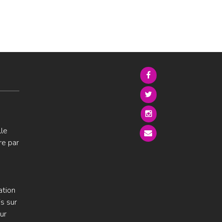
lle
re par
ation
s sur
ur