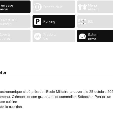
Terrasse
Menu
Diner's club
Jardin
enfant
Ouvert 365
Parking
JCB
jours/an
Cave à
Produits
Salon
cigares
bio
privé
bler
stronomique situé près de l’Ecole Militaire, a ouvert, le 25 octobre 20
umeau, Clément, et son grand ami et sommelier, Sébastien Perrier, un
use cuisine
de la tradition.