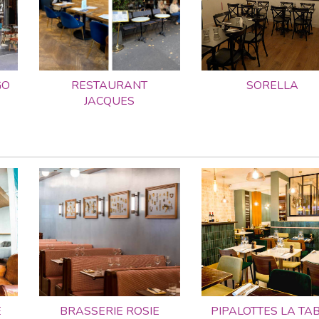
GO
RESTAURANT
SORELLA
JACQUES
E
BRASSERIE ROSIE
PIPALOTTES LA TA