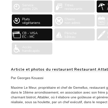
Service
Titres
après 22h
restaurants
Plats
Chiens
végétariens
non admis
CB - VISA
Péniche
EC - MC
bâteau
Accès
handicapés
Article et photos du restaurant Restaurant Atta
Par Georges Kouassi
Maxime Le Meur, propriétaire et chef de Gemellus, restaurant ga
dans le 16ème arrondissement, en association avec son frère j
charmant bistrot, Attabler, où il élabore une goûteuse et génére
réalisée, sous sa houlette, par un chef exécutif, dans le respect 