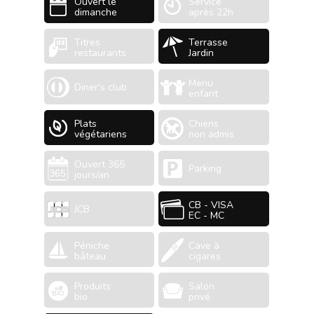
Ouvert le
Service
dimanche
après 22h
Titres
Terrasse
restaurants
Jardin
Menu
Diner's club
enfant
Plats
Chiens
végétariens
non admis
Ouvert 365
Parking
jours/an
CB - VISA
JCB
EC - MC
Péniche
Cave à
bâteau
cigares
Produits
Salon
bio
privé