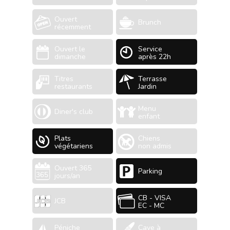
Ouvert
Brunch
récemment
Ouvert le
Service
dimanche
après 22h
Titres
Terrasse
restaurants
Jardin
Menu
Diner's club
enfant
Plats
Chiens
végétariens
non admis
Ouvert 365
Parking
jours/an
CB - VISA
JCB
EC - MC
Péniche
Cave à