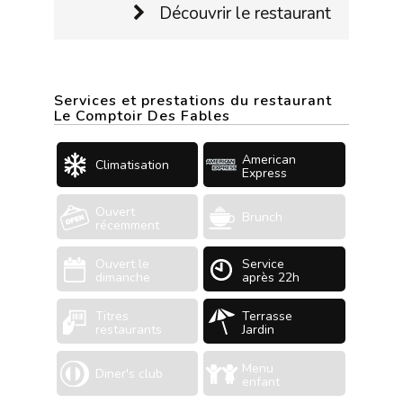
Découvrir le restaurant
Services et prestations du restaurant
Le Comptoir Des Fables
American
Climatisation
Express
Ouvert
Brunch
récemment
Ouvert le
Service
dimanche
après 22h
Titres
Terrasse
restaurants
Jardin
Menu
Diner's club
enfant