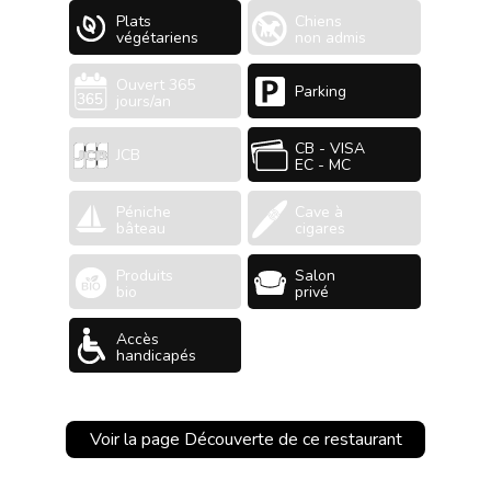
Plats
Chiens
végétariens
non admis
Ouvert 365
Parking
jours/an
CB - VISA
JCB
EC - MC
Péniche
Cave à
bâteau
cigares
Produits
Salon
bio
privé
Accès
handicapés
Voir la page Découverte de ce restaurant