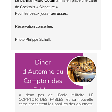
Le
barman Marc Cottin
a mis en place une carte
de Cocktails « Signature »
Pour les beaux jours,
terrasses
.
Réservation conseillée.
Photo Philippe Schaff.
Dîner
d'Automne au
Comptoir des
Fables
A deux pas de l’Ecole Militaire, LE
COMPTOIR DES FABLES et sa nouvelle
carte enchantent les papilles des gourmets.