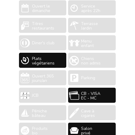
Ouvert le
Service
dimanche
après 22h
Titres
Terrasse
restaurants
Jardin
Menu
Diner's club
enfant
Plats
Chiens
végétariens
non admis
Ouvert 365
Parking
jours/an
CB - VISA
JCB
EC - MC
Péniche
Cave à
bâteau
cigares
Produits
Salon
bio
privé