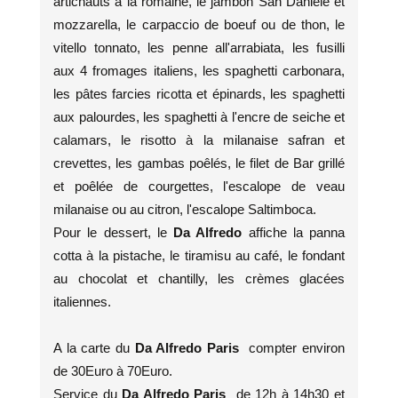
artichauts à la romaine, le jambon San Daniele et
mozzarella, le carpaccio de boeuf ou de thon, le
vitello tonnato, les penne all'arrabiata, les fusilli
aux 4 fromages italiens, les spaghetti carbonara,
les pâtes farcies ricotta et épinards, les spaghetti
aux palourdes, les spaghetti à l'encre de seiche et
calamars, le risotto à la milanaise safran et
crevettes, les gambas poêlés, le filet de Bar grillé
et poêlée de courgettes, l'escalope de veau
milanaise ou au citron, l'escalope Saltimboca.
Pour le dessert, le
Da Alfredo
affiche la panna
cotta à la pistache, le tiramisu au café, le fondant
au chocolat et chantilly, les crèmes glacées
italiennes.
A la carte du
Da Alfredo Paris
compter environ
de 30Euro à 70Euro.
Service du
Da Alfredo Paris
de 12h à 14h30 et