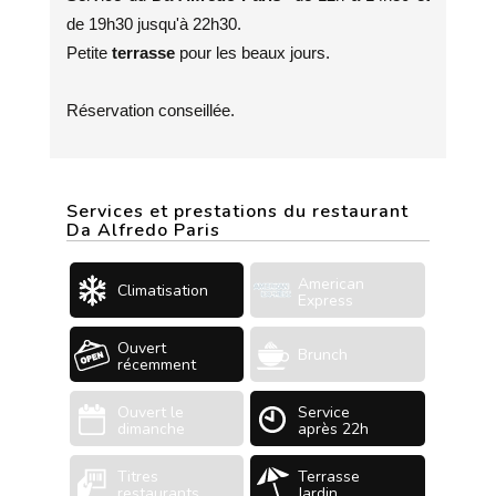
de 19h30 jusqu'à 22h30.
Petite
terrasse
pour les beaux jours.
Réservation conseillée.
Services et prestations du restaurant
Da Alfredo Paris
American
Climatisation
Express
Ouvert
Brunch
récemment
Ouvert le
Service
dimanche
après 22h
Titres
Terrasse
restaurants
Jardin