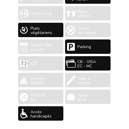
Menu
Diner's club
enfant
Plats
Chiens
végétariens
non admis
Ouvert 365
Parking
jours/an
CB - VISA
JCB
EC - MC
Péniche
Cave à
bâteau
cigares
Produits
Salon
bio
privé
Accès
handicapés