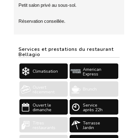
Petit salon privé au sous-sol.
Réservation conseillée.
Services et prestations du restaurant
Bellagio
American
Climatisation
Express
Ouvert
Brunch
récemment
Ouvert le
Service
dimanche
après 22h
Titres
Terrasse
restaurants
Jardin