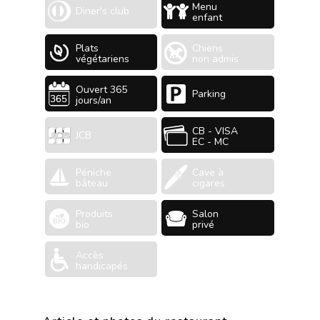
Menu
Diner's club
enfant
Plats
Chiens
végétariens
non admis
Ouvert 365
Parking
jours/an
CB - VISA
JCB
EC - MC
Péniche
Cave à
bâteau
cigares
Produits
Salon
bio
privé
Accès
handicapés