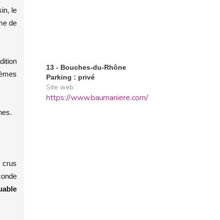
in, le
ême de
dition
13 - Bouches-du-Rhône
crèmes
Parking : privé
Site web :
https://www.baumaniere.com/
nes.
 crus
conde
uable