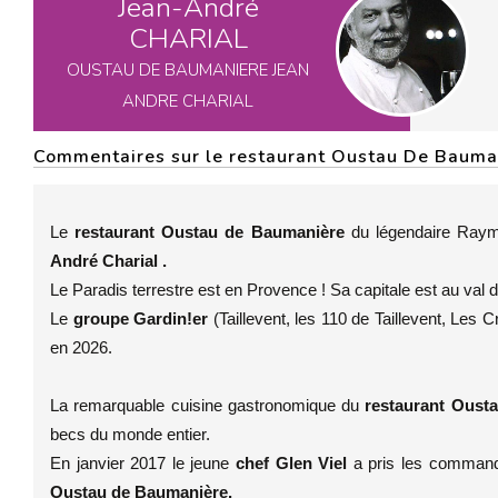
Jean-André
CHARIAL
OUSTAU DE BAUMANIERE JEAN
ANDRE CHARIAL
Commentaires sur le restaurant Oustau De Bauman
Le
restaurant Oustau de Baumanière
du légendaire Raymon
André Charial .
Le Paradis terrestre est en Provence ! Sa capitale est au val d
Le
groupe Gardin!er
(Taillevent, les 110 de Taillevent, Les 
en 2026.
La remarquable cuisine gastronomique du
restaurant Oust
becs du monde entier.
En janvier 2017 le jeune
chef Glen Viel
a pris les commande
Oustau de Baumanière.