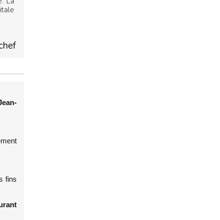
e. La
itale
chef
ean-
sement
s fins
urant