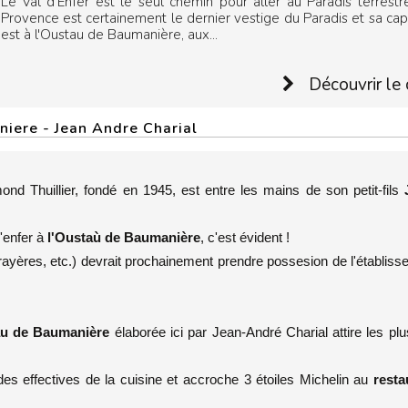
Le Val d'Enfer est le seul chemin pour aller au Paradis terrestr
Provence est certainement le dernier vestige du Paradis et sa cap
est à l'Oustau de Baumanière, aux...
Découvrir le 
iere - Jean Andre Charial
d Thuillier, fondé en 1945, est entre les mains de son petit-fils
J
'enfer à
l'Oustaù de Baumanière
, c'est évident !
Crayères, etc.) devrait prochainement prendre possesion de l'établis
au de Baumanière
élaborée ici par Jean-André Charial attire les plu
s effectives de la cuisine et accroche 3 étoiles Michelin au
resta