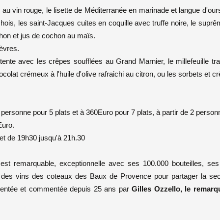
au vin rouge, le lisette de Méditerranée en marinade et langue d'ours
hois, les saint-Jacques cuites en coquille avec truffe noire, le supr
cochon et jus de cochon au maïs.
èvres.
ente avec les crêpes soufflées au Grand Marnier, le millefeuille tra
olat crémeux à l'huile d'olive rafraichi au citron, ou les sorbets et 
personne pour 5 plats et à 360Euro pour 7 plats, à partir de 2 person
Euro.
et de 19h30 jusqu'à 21h.30
e
est remarquable, exceptionnelle avec ses 100.000 bouteilles, ses
 des vins des coteaux des Baux de Provence pour partager la se
ésentée et commentée depuis 25 ans par
Gilles Ozzello, le remarq