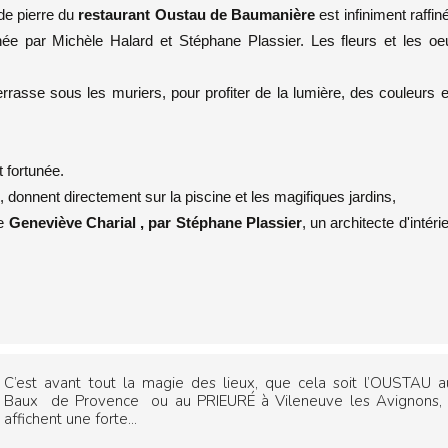
 de pierre du
restaurant Oustau de Baumanière
est infiniment raffin
gnée par Michèle Halard et Stéphane Plassier. Les fleurs et les oe
rasse sous les muriers, pour profiter de la lumière, des couleurs 
t fortunée.
donnent directement sur la piscine et les magifiques jardins,
de
Geneviève Charial , par Stéphane Plassier
, un architecte d'intéri
C’est avant tout la magie des lieux, que cela soit l’OUSTAU a
Baux de Provence ou au PRIEURÉ à Vileneuve les Avignons, i
affichent une forte...