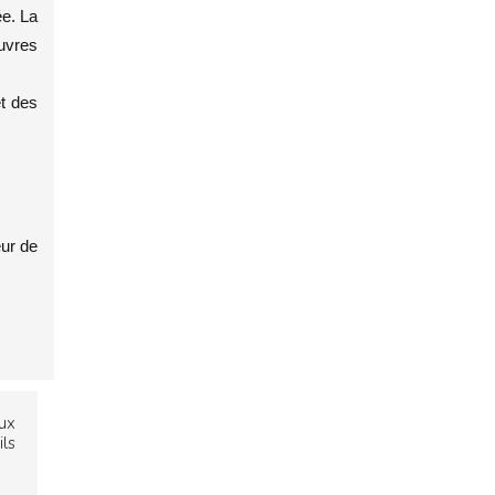
ée. La
uvres
et des
eur de
ux
ls