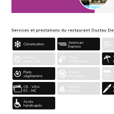
Services et prestations du restaurant Oustau D
American
Climatisation
Express
Service
Titres
après 22h
restaurants
Plats
Chiens
végétariens
non admis
CB - VISA
Péniche
EC - MC
bâteau
Accès
handicapés