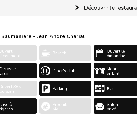
Découvrir le restaur
e Baumaniere - Jean Andre Charial
Ouvert
Ouvert le
Brunch
récemment
dimanche
Terrasse
Menu
Diner's club
Jardin
enfant
Ouvert 365
Parking
JCB
jours/an
Cave à
Produits
Salon
cigares
bio
privé