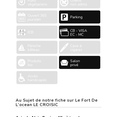
Plats
Chiens
végétariens
non admis
Ouvert 365
Parking
jours/an
CB - VISA
JCB
EC - MC
Péniche
Cave à
bâteau
cigares
Produits
Salon
bio
privé
Accès
handicapés
Au Sujet de notre fiche sur Le Fort De
L'ocean LE CROISIC