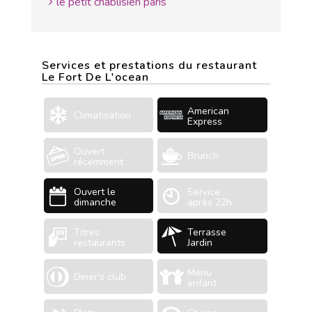
le petit chablisien paris
Services et prestations du restaurant
Le Fort De L'ocean
American
Climatisation
Express
Ouvert
Brunch
récemment
Ouvert le
Service
dimanche
après 22h
Titres
Terrasse
restaurants
Jardin
Menu
Diner's club
enfant