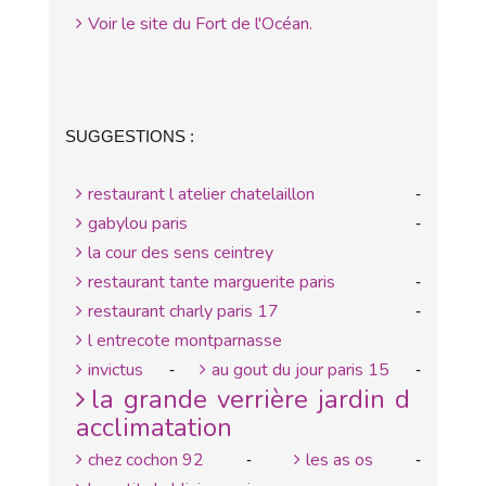
Voir le site du Fort de l'Océan.
SUGGESTIONS :
restaurant l atelier chatelaillon
-
gabylou paris
-
la cour des sens ceintrey
restaurant tante marguerite paris
-
restaurant charly paris 17
-
l entrecote montparnasse
invictus
au gout du jour paris 15
-
-
la grande verrière jardin d
acclimatation
chez cochon 92
les as os
-
-