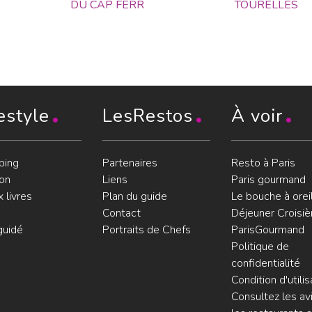
DU CAP FERR
TOURELLES
estyle
LesRestos
À voir
ping
Partenaires
Resto à Paris
on
Liens
Paris gourmand
 livres
Plan du guide
Le bouche à orei
Contact
Déjeuner Croisiè
guidé
Portraits de Chefs
ParisGourmand
Politique de
confidentialité
Condition d'utilis
Consultez les avi