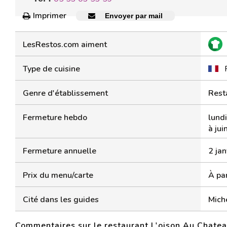
Imprimer
Envoyer par mail
LesRestos.com aiment
Type de cuisine
Genre d'établissement
Rest
Fermeture hebdo
lundi
à jui
Fermeture annuelle
2 jan
Prix du menu/carte
À par
Cité dans les guides
Mich
Commentaires sur le restaurant L'oison Au Chate