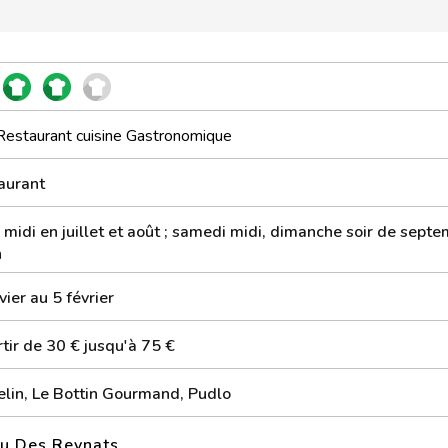
Restaurant cuisine Gastronomique
aurant
 midi en juillet et août ; samedi midi, dimanche soir de sept
n
vier au 5 février
tir de 30 € jusqu'à 75 €
elin, Le Bottin Gourmand, Pudlo
au Des Reynats