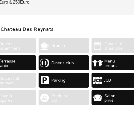
Euro à 250Euro.
u Chateau Des Reynats
Ouvert
Ouvert le
Brunch
récemment
dimanche
Terrasse
Menu
Diner's club
Jardin
enfant
Ouvert 365
Parking
JCB
jours/an
Cave à
Produits
Salon
cigares
bio
privé