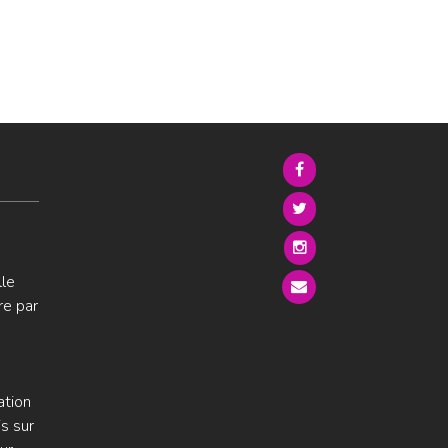
lle
re par
ation
s sur