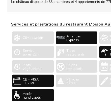
Le château dispose de 33 chambres et 4 appartements de 77
Services et prestations du restaurant L'oison A
American
Climatisation
Express
Service
Titres
après 22h
restaurants
Plats
Chiens
végétariens
non admis
CB - VISA
Péniche
EC - MC
bâteau
Accès
handicapés