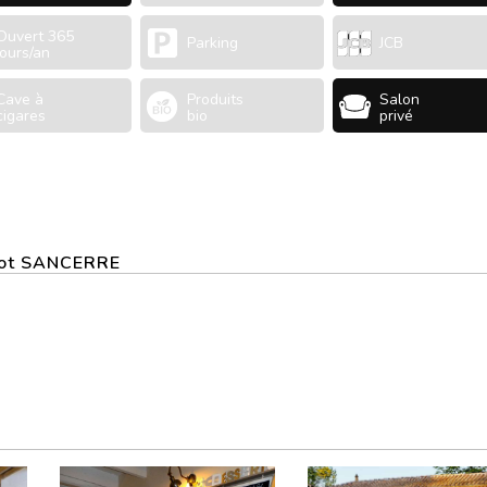
Ouvert 365
Parking
JCB
jours/an
Cave à
Produits
Salon
cigares
bio
privé
llot SANCERRE