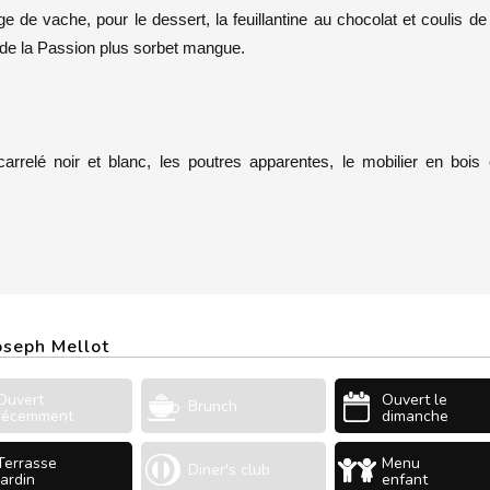
 de vache, pour le dessert, la feuillantine au chocolat et coulis de 
it de la Passion plus sorbet mangue.
rrelé noir et blanc, les poutres apparentes, le mobilier en bois 
oseph Mellot
Ouvert
Ouvert le
Brunch
récemment
dimanche
Terrasse
Menu
Diner's club
Jardin
enfant