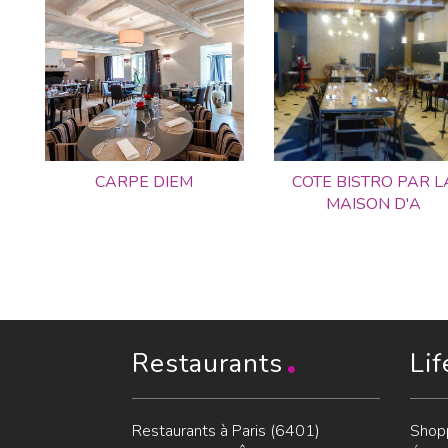
CARPE DIEM
COTE BISTRO PAR L
MAISON D'A
Restaurants
Lif
Restaurants à Paris (6401)
Shop