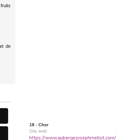
fruits
et de
18 - Cher
Site web :
https://www.aubergejosephmellot.com/