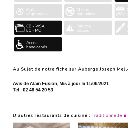
Plats
Chiens
végétariens
non admis
CB - VISA
Péniche
EC - MC
bâteau
Accès
handicapés
Au Sujet de notre fiche sur Auberge Joseph Me
Avis de Alain Fusion, Mis à jour le 11/06/2021
Tel : 02 48 54 20 53
D'autres restaurants de cuisine :
Traditionnelle