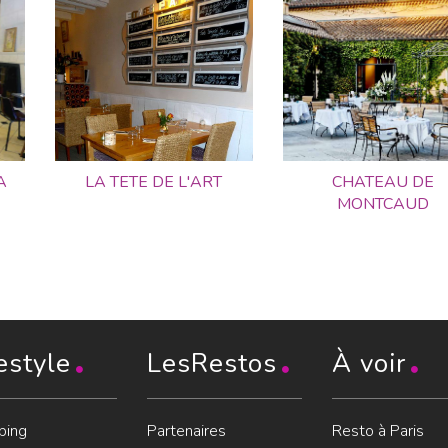
A
LA TETE DE L'ART
CHATEAU DE
MONTCAUD
estyle
LesRestos
À voir
ping
Partenaires
Resto à Paris