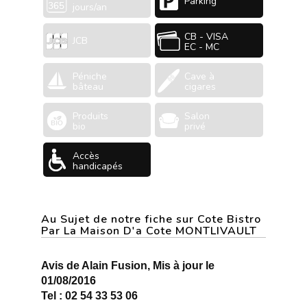
Parking
jours/an
CB - VISA
JCB
EC - MC
Péniche
Cave à
bâteau
cigares
Produits
Salon
bio
privé
Accès
handicapés
Au Sujet de notre fiche sur Cote Bistro
Par La Maison D'a Cote MONTLIVAULT
Avis de Alain Fusion, Mis à jour le
01/08/2016
Tel : 02 54 33 53 06