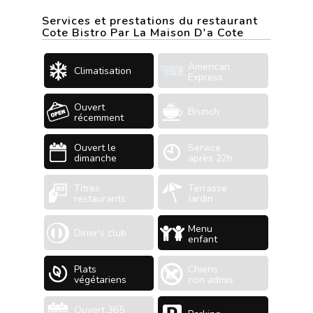
Services et prestations du restaurant
Cote Bistro Par La Maison D'a Cote
American
Climatisation
Express
Ouvert
Brunch
récemment
Ouvert le
Service
dimanche
après 22h
Titres
Terrasse
restaurants
Jardin
Menu
Diner's club
enfant
Plats
Chiens
végétariens
non admis
Ouvert 365