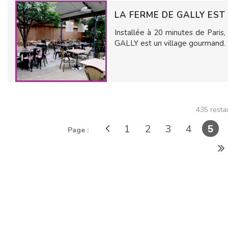
LA FERME DE GALLY ES
Installée à 20 minutes de Paris
GALLY est un village gourmand.
435 resta
1
2
3
4
5
Page :