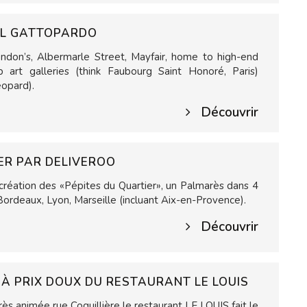
IL GATTOPARDO
don’s, Albermarle Street, Mayfair, home to high-end
 art galleries (think Faubourg Saint Honoré, Paris)
Leopard).
Découvrir
ER PAR DELIVEROO
 création des «Pépites du Quartier», un Palmarès dans 4
 Bordeaux, Lyon, Marseille (incluant Aix-en-Provence).
Découvrir
 À PRIX DOUX DU RESTAURANT LE LOUIS
rès animée rue Coquillière le restaurant LE LOUIS fait le