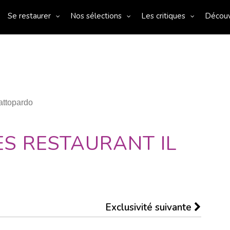
Se restaurer
Nos sélections
Les critiques
Décou
attopardo
S RESTAURANT IL
Exclusivité suivante