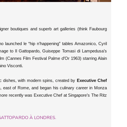
igner boutiques and superb art galleries (think Faubourg
o launched le “hip n’happening” tables Amazonico, Cyril
ge to Il Gattopardo, Guiseppe Tomasi di Lampedusa’s
ilm (Cannes Film Festival Palme d’Or 1963) starring Alain
ino Visconti.
sic dishes, with modern spins, created by
Executive Chef
 east of Rome, and began his culinary career in Monza
more recently was Executive Chef at Singapore’s The Ritz
 GATTOPARDO À LONDRES.