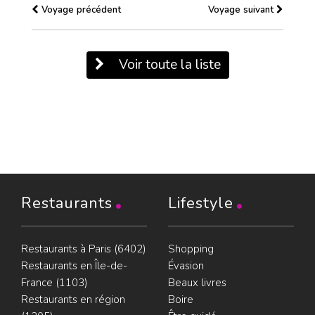
Voyage précédent
Voyage suivant
Voir toute la liste
Restaurants
Lifestyle
Restaurants à Paris (6402)
Shopping
Restaurants en Île-de-
Évasion
France (1103)
Beaux livres
Restaurants en région
Boire