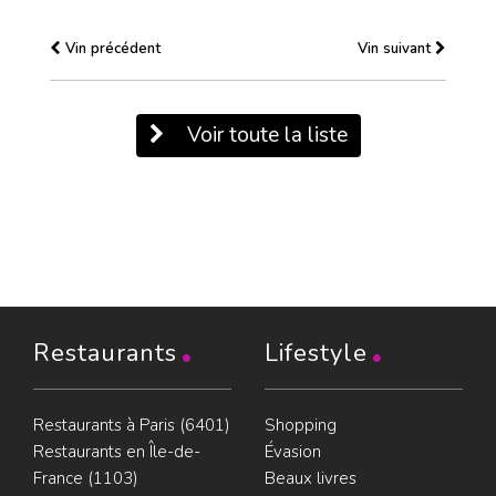
Vin précédent
Vin suivant
Voir toute la liste
Restaurants
Lifestyle
Restaurants à Paris (6401)
Shopping
Restaurants en Île-de-
Évasion
France (1103)
Beaux livres