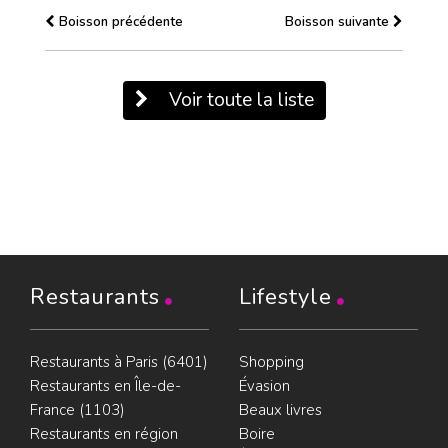
Boisson précédente
Boisson suivante
Voir toute la liste
Restaurants
Lifestyle
Restaurants à Paris (6401)
Shopping
Restaurants en Île-de-
Évasion
France (1103)
Beaux livres
Restaurants en région
Boire