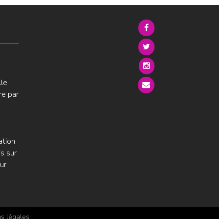
lle
re par
ation
s sur
ur
s légales