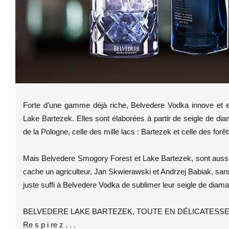
Forte d’une gamme déjà riche, Belvedere Vodka innove et e
Lake Bartezek. Elles sont élaborées à partir de seigle de di
de la Pologne, celle des mille lacs : Bartezek et celle des forê
Mais Belvedere Smogory Forest et Lake Bartezek, sont auss
cache un agriculteur, Jan Skwierawski et Andrzej Babiak, sans 
juste suffi à Belvedere Vodka de sublimer leur seigle de diam
BELVEDERE LAKE BARTEZEK, TOUTE EN DÉLICATESS
Re s p i re z . . .