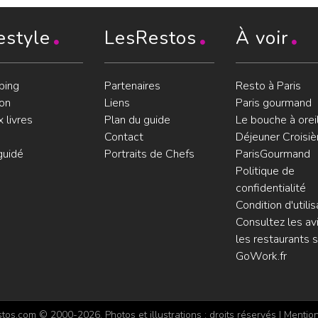
estyle
LesRestos
À voir
ping
Partenaires
Resto à Paris
on
Liens
Paris gourmand
 livres
Plan du guide
Le bouche à orei
Contact
Déjeuner Croisiè
guidé
Portraits de Chefs
ParisGourmand
Politique de
confidentialité
Condition d'utilis
Consultez les avi
les restaurants s
GoWork.fr
os.com © 2000-2026. Photos et illustrations : droits réservés |
Mention