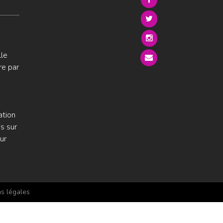
lle
re par
ation
s sur
ur
s légales