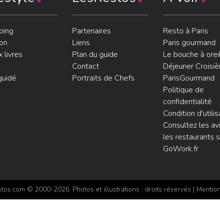
ping
Partenaires
Resto à Paris
on
Liens
Paris gourmand
 livres
Plan du guide
Le bouche à orei
Contact
Déjeuner Croisiè
guidé
Portraits de Chefs
ParisGourmand
Politique de
confidentialité
Condition d'utilis
Consultez les avi
les restaurants s
GoWork.fr
os.com © 2000-2026. Photos et illustrations : droits réservés |
Mention