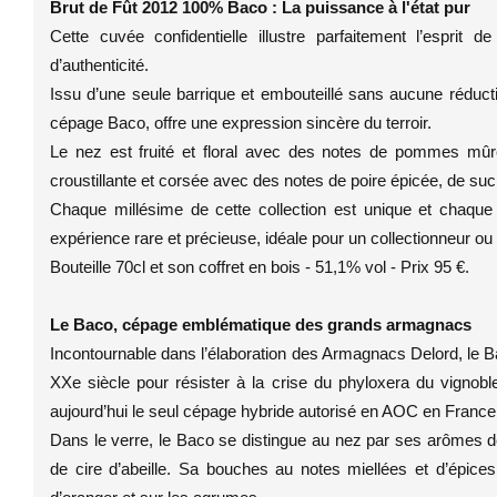
Brut de Fût 2012 100% Baco : La puissance à l'état pur
Cette cuvée confidentielle illustre parfaitement l’esprit
d’authenticité.
Issu d’une seule barrique et embouteillé sans aucune réduct
cépage Baco, offre une expression sincère du terroir.
Le nez est fruité et floral avec des notes de pommes mûr
croustillante et corsée avec des notes de poire épicée, de su
Chaque millésime de cette collection est unique et chaque
expérience rare et précieuse, idéale pour un collectionneur ou
Bouteille 70cl et son coffret en bois - 51,1% vol - Prix 95 €.
Le Baco, cépage emblématique des grands armagnacs
Incontournable dans l’élaboration des Armagnacs Delord, le 
XXe siècle pour résister à la crise du phyloxera du vignobl
aujourd’hui le seul cépage hybride autorisé en AOC en France,
Dans le verre, le Baco se distingue au nez par ses arômes de f
de cire d’abeille. Sa bouches au notes miellées et d’épices