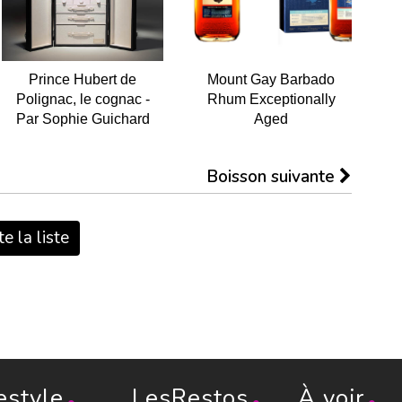
Prince Hubert de
Mount Gay Barbado
Polignac, le cognac -
Rhum Exceptionally
Par Sophie Guichard
Aged
Boisson suivante
e la liste
estyle
LesRestos
À voir