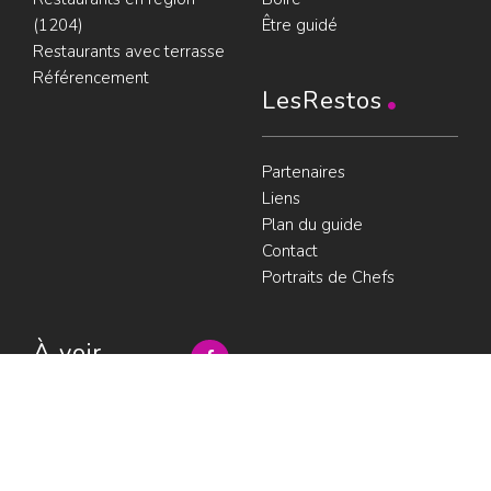
(1204)
Être guidé
Restaurants avec terrasse
Référencement
LesRestos
Partenaires
Liens
Plan du guide
Contact
Portraits de Chefs
À voir
Resto à Paris
Paris gourmand
Le bouche à