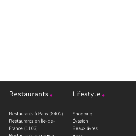
Restaurants
Lifestyle
Restaurants à Paris (6402)
Shopping
Restaurants en Île-de-
Évasion
France (1103)
Beaux livres
Restaurants en région
Boire