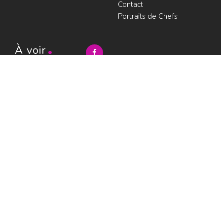
Contact
Portraits de Chefs
À voir
Resto à Paris
Paris gourmand
Le bouche à
oreille
© LesRestos.com © 2000-2026.
Photos et illustrations : droits
Déjeuner
réservés |
Mentions légales
Croisière par
ParisGourmand
;
Politique de
confidentialité
Condition
d'utilisation
Consultez les