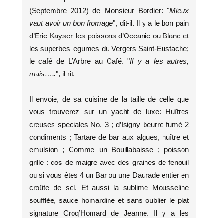
(Septembre 2012) de Monsieur Bordier: "
Mieux
vaut avoir un bon fromage
", dit-il. Il y a le bon pain
d’Eric Kayser, les poissons d’Oceanic ou Blanc et
les superbes legumes du Vergers Saint-Eustache;
le café de L’Arbre au Café. "
Il y a les autres,
mais…..
", il rit.
Il envoie, de sa cuisine de la taille de celle que
vous trouverez sur un yacht de luxe: Huîtres
creuses speciales No. 3 ; d’Isigny beurre fumé 2
condiments ; Tartare de bar aux algues, huître et
emulsion ; Comme un Bouillabaisse ; poisson
grille : dos de maigre avec des graines de fenouil
ou si vous êtes 4 un Bar ou une Daurade entier en
croûte de sel. Et aussi la sublime Mousseline
soufflée, sauce homardine et sans oublier le plat
signature Croq’Homard de Jeanne. Il y a les