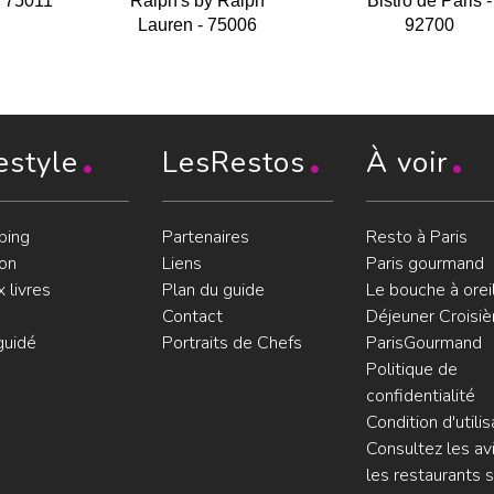
- 75011
Ralph's by Ralph
Bistro de Paris -
Lauren - 75006
92700
estyle
LesRestos
À voir
ping
Partenaires
Resto à Paris
on
Liens
Paris gourmand
 livres
Plan du guide
Le bouche à orei
Contact
Déjeuner Croisiè
guidé
Portraits de Chefs
ParisGourmand
Politique de
confidentialité
Condition d'utilis
Consultez les avi
les restaurants s