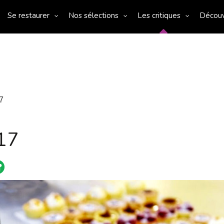
Se restaurer
Nos sélections
Les critiques
Décou
7
17