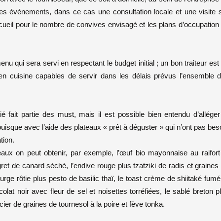
les événements, dans ce cas une consultation locale et une visite 
accueil pour le nombre de convives envisagé et les plans d’occupation
menu qui sera servi en respectant le budget initial ; un bon traiteur est
en cuisine capables de servir dans les délais prévus l’ensemble 
 fait partie des must, mais il est possible bien entendu d’alléger
uisque avec l’aide des plateaux « prêt à déguster » qui n’ont pas bes
tion.
eaux on peut obtenir, par exemple, l’œuf bio mayonnaise au raifort
ret de canard séché, l’endive rouge plus tzatziki de radis et graines
rge rôtie plus pesto de basilic thaï, le toast crème de shiitaké fumé
colat noir avec fleur de sel et noisettes torréfiées, le sablé breton p
ncier de graines de tournesol à la poire et fève tonka.