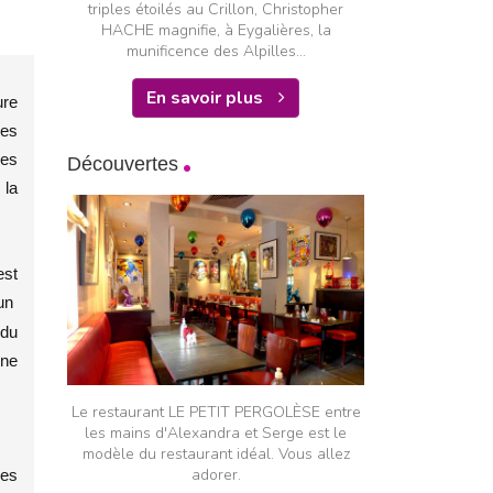
triples étoilés au Crillon, Christopher
HACHE magnifie, à Eygalières, la
munificence des Alpilles...
En savoir plus
ure
des
ées
Découvertes
 la
est
un
 du
une
Le restaurant LE PETIT PERGOLÈSE entre
les mains d'Alexandra et Serge est le
modèle du restaurant idéal. Vous allez
adorer.
les