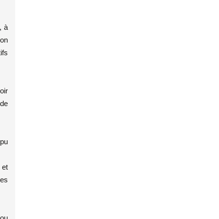
, à
ion
ifs
oir
 de
 pu
 et
mes
 ou