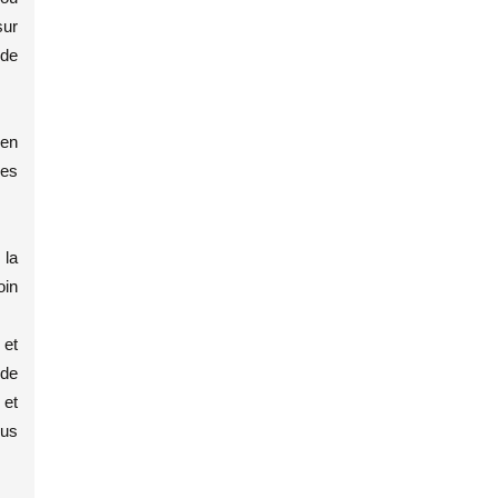
sur
 de
 en
des
 la
oin
 et
 de
 et
lus