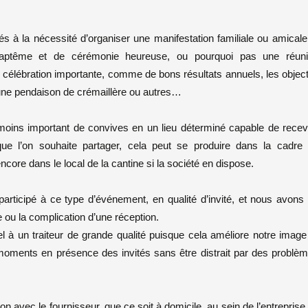
és à la nécessité d’organiser une manifestation familiale ou amicale
 baptême et de cérémonie heureuse, ou pourquoi pas une réun
e célébration importante, comme de bons résultats annuels, les object
, une pendaison de crémaillère ou autres…
moins important de convives en un lieu déterminé capable de recev
ue l’on souhaite partager, cela peut se produire dans la cadre
ncore dans le local de la cantine si la société en dispose.
rticipé à ce type d’événement, en qualité d’invité, et nous avons
e ou la complication d’une réception.
el à un traiteur de grande qualité puisque cela améliore notre image
 moments en présence des invités sans être distrait par des problè
tion avec le fournisseur, que ce soit à domicile, au sein de l’entreprise