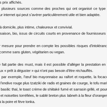
prix affichés.
de plusieurs sources comme des proches qui ont organisé ce type
internet qui peut s’avérer particulièrement utile et bien adaptée.
à domicile, plus intime, chaleureux et convivial.
saison, bio, issus de circuits courts en provenance de fournisseurs
r mesure pour prendre en compte les possibles risques d’intoléran
me comme sans gluten, végétarien ou vegan.
ait partie des must, mais il est possible d’alléger la prestation en
ux « prêt à déguster » qui n’ont pas besoin d’être réchauffés.
, par exemple, l’œuf bio mayonnaise au raifort et roquette, la focac
’endive rouge plus tzatziki de radis et graines de courge, le tofu mar
asilic thaï, le toast crème de shiitaké fumé et sarrasin grillé, et pour
et noisettes torréfiées, le sablé breton plus labneh à la fleur d’oranger
à la poire et fève tonka.