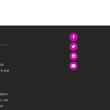
lle
re par
ation
s sur
ur