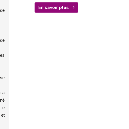
En savoir plus
 de
 de
ces
 se
cia
iné
 le
 et