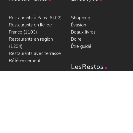
Restaurants à Paris (6402)
Shopping
Restaurants en Île-de-
Évasion
France (1103)
Beaux livres
Restaurants en région
Boire
(1204)
Être guidé
Restaurants avec terrasse
Référencement
LesRestos
Partenaires
Liens
Plan du guide
Contact
Portraits de Chefs