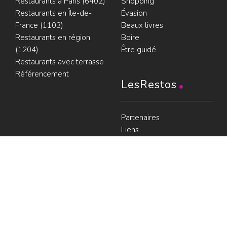
Restaurants à Paris (6402)
Shopping
Restaurants en Île-de-
Évasion
France (1103)
Beaux livres
Restaurants en région
Boire
(1204)
Être guidé
Restaurants avec terrasse
Référencement
LesRestos
Partenaires
Liens
Plan du guide
Contact
Portraits de Chefs
À voir