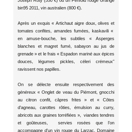
Joseph Roty (550 €) ou un Penfold rouge Grange
bin95 2011, vin australien (800 €).
Après un exquis « Artichaut aigre doux, olives et
tomates confites, amandes fumées, kaskavili «
en amuse-bouche, les subtiles « Asperges
blanches et magret fumé, sabayon au jus de
grenade » et le frais « Espadon mariné aux épices
douces, légumes pickles, céleri crémeux"
ravissent nos papilles.
On se délecte ensuite respectivement des
généreux « Onglet de veau du Piémont, gnocchi
au citron confit, câpres frites » et « Côtes
d’agneau, carottes rôties, émulsion au curry,
abricots aux graines torréfiées », viandes tendres
et goûteuses, servies rosées que l’on
accompagne d’un vin rouge du Larzac, Domaine