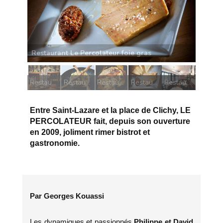
Restaurant Le Percolateur foie gras
Restaurant Le Percolateur un percolateur
Restaurant Le Percolateur tarte citron yuzu
Restaurant Le Percolateur Dos de saumon
Restaurant Le Percolateur foie gras
Restaurant Le Percolateur la salle
Entre Saint-Lazare et la place de Clichy, LE
PERCOLATEUR fait, depuis son ouverture
en 2009, joliment rimer bistrot et
gastronomie.
Par Georges Kouassi
Les dynamiques et passionnés
Philippe et David