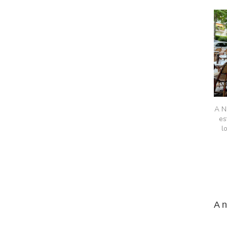
A N
es
l
A 