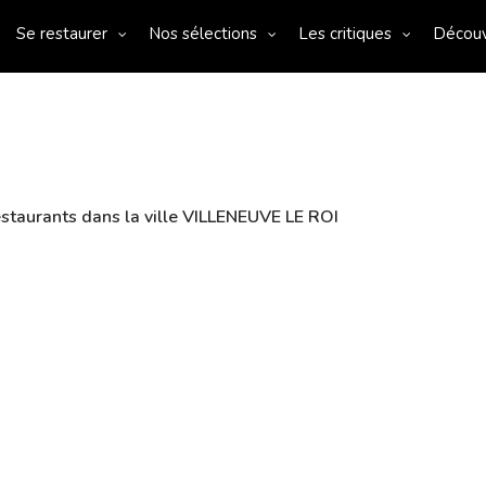
Se restaurer
Nos sélections
Les critiques
Décou
staurants dans la ville VILLENEUVE LE ROI