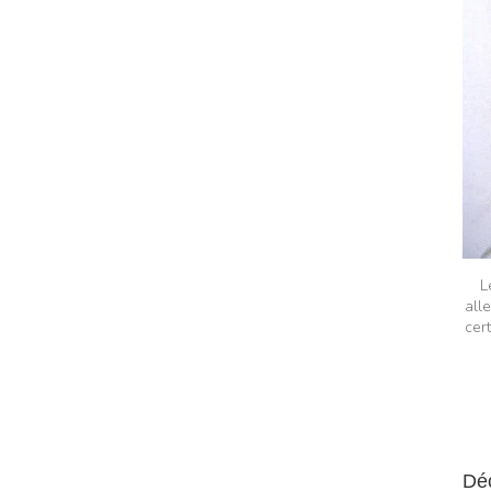
L
all
cer
Dé