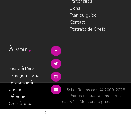
Partenaires
Liens
Plan du guide
Contact
Portraits de Chefs
À voir
Resto à Paris
Paris gourmand
Le bouche à
oreille
© LesRestos.com © 2000-2026.
Photos et illustrations : droits
Déjeuner
réservés |
Mentions légales
Croisière par
ParisGourmand
;
Politique de
confidentialité