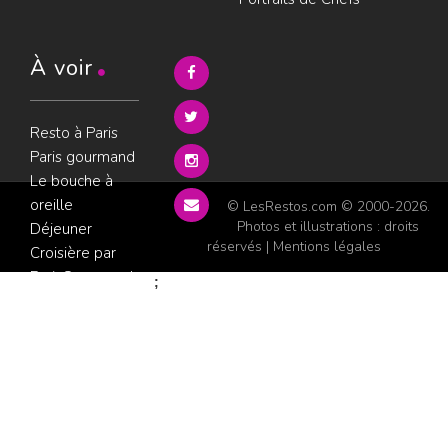
À voir
Resto à Paris
Paris gourmand
Le bouche à
oreille
© LesRestos.com © 2000-2026.
Photos et illustrations : droits
Déjeuner
réservés |
Mentions légales
Croisière par
ParisGourmand
;
Politique de
confidentialité
Condition
d'utilisation
Consultez les
avis sur les
restaurants sur