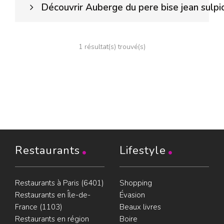
Découvrir Auberge du pere bise jean sulpi
1 résultat(s) trouvé(s)
Restaurants
Lifestyle
Restaurants à Paris (6401)
Shopping
Restaurants en Île-de-
Évasion
France (1103)
Beaux livres
Restaurants en région
Boire